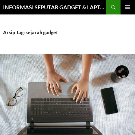
Cari
INFORMASI SEPUTAR GADGET & LAPTOP TERPERCAYA
LANGSUNG
MENU
KE
UTAMA
ISI
Arsip Tag: sejarah gadget