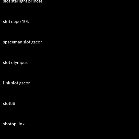
slot starlight princes
slot depo 10k
spaceman slot gacor
slot olympus
link slot gacor
slot88
sbotop link