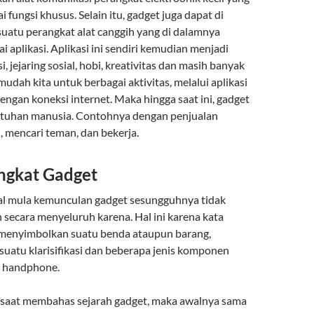
i fungsi khusus. Selain itu, gadget juga dapat di
suatu perangkat alat canggih yang di dalamnya
i aplikasi. Aplikasi ini sendiri kemudian menjadi
, jejaring sosial, hobi, kreativitas dan masih banyak
mudah kita untuk berbagai aktivitas, melalui aplikasi
ngan koneksi internet. Maka hingga saat ini, gadget
uhan manusia. Contohnya dengan penjualan
, mencari teman, dan bekerja.
ingkat Gadget
al mula kemunculan gadget sesungguhnya tidak
n secara menyeluruh karena. Hal ini karena kata
k menyimbolkan suatu benda ataupun barang,
suatu klarisifikasi dan beberapa jenis komponen
a handphone.
, saat membahas sejarah gadget, maka awalnya sama