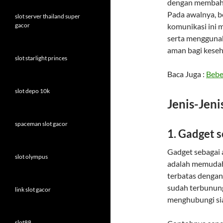
dengan membahas
Pada awalnya, be
slot server thailand super
gacor
komunikasi ini 
serta menggunaka
aman bagi kese
slot starlight princes
Baca Juga :
Bebe
slot depo 10k
Jenis-Jeni
spaceman slot gacor
1. Gadget 
Gadget sebagai 
slot olympus
adalah memudah
terbatas dengan 
sudah terbunung
link slot gacor
menghubungi sia
slot88