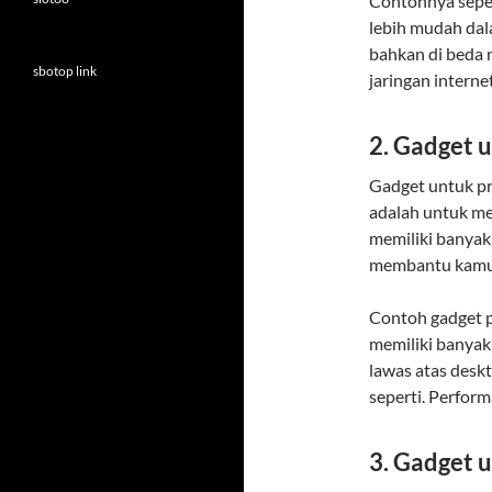
Contohnya seper
lebih mudah dal
bahkan di beda 
sbotop link
jaringan internet
2. Gadget 
Gadget untuk pr
adalah untuk me
memiliki banyak 
membantu kamu 
Contoh gadget pr
memiliki banyak
lawas atas desk
seperti. Perfor
3. Gadget 