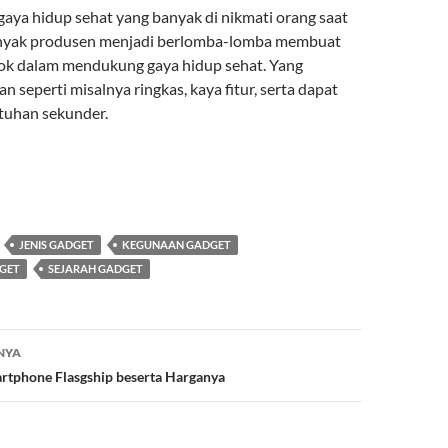
gaya hidup sehat yang banyak di nikmati orang saat
nyak produsen menjadi berlomba-lomba membuat
ok dalam mendukung gaya hidup sehat. Yang
an seperti misalnya ringkas, kaya fitur, serta dapat
uhan sekunder.
JENIS GADGET
KEGUNAAN GADGET
GET
SEJARAH GADGET
NYA
tphone Flasgship beserta Harganya