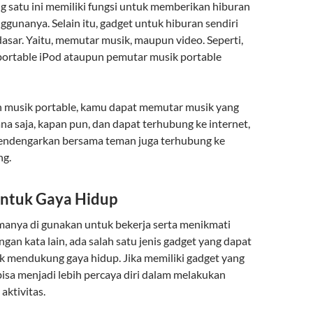
ng satu ini memiliki fungsi untuk memberikan hiburan
gunanya. Selain itu, gadget untuk hiburan sendiri
dasar. Yaitu, memutar musik, maupun video. Seperti,
ortable iPod ataupun pemutar musik portable
 musik portable, kamu dapat memutar musik yang
na saja, kapan pun, dan dapat terhubung ke internet,
mendengarkan bersama teman juga terhubung ke
ng.
untuk Gaya Hidup
manya di gunakan untuk bekerja serta menikmati
ngan kata lain, ada salah satu jenis gadget yang dapat
k mendukung gaya hidup. Jika memiliki gadget yang
bisa menjadi lebih percaya diri dalam melakukan
aktivitas.