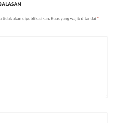
BALASAN
 tidak akan dipublikasikan.
Ruas yang wajib ditandai
*